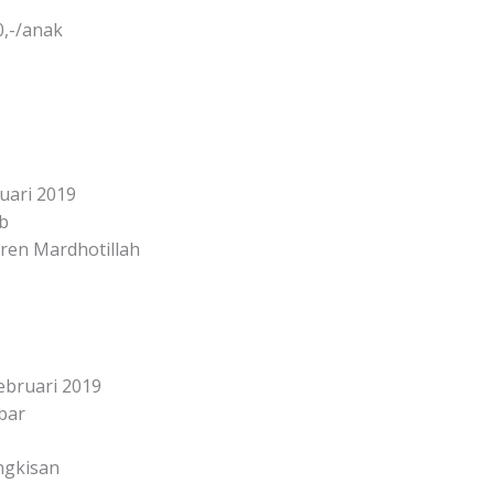
0,-/anak
ruari 2019
ib
ren Mardhotillah
:
Februari 2019
bar
ngkisan