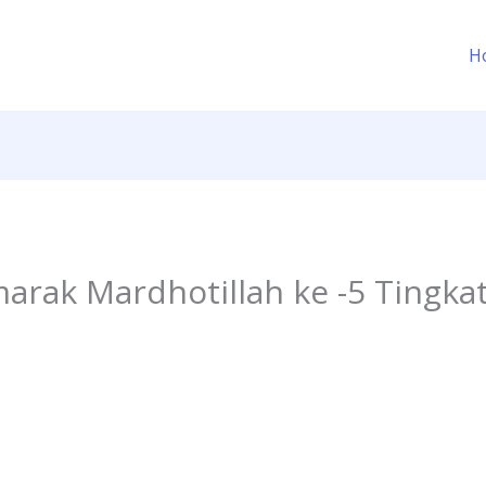
H
arak Mardhotillah ke -5 Tingka