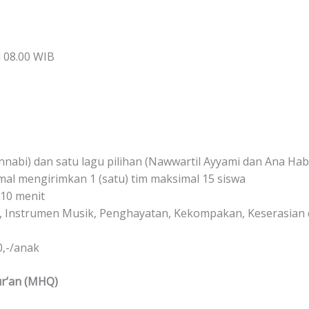
l 08.00 WIB
nabi) dan satu lagu pilihan (Nawwartil Ayyami dan Ana Hab
l mengirimkan 1 (satu) tim maksimal 15 siswa
10 menit
a), Instrumen Musik, Penghayatan, Kekompakan, Keserasian
0,-/anak
r’an (MHQ)