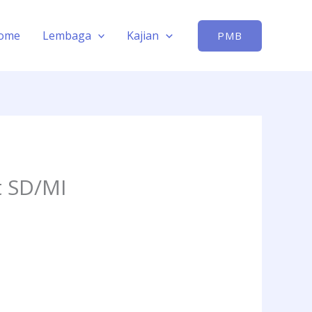
ome
Lembaga
Kajian
PMB
t SD/MI