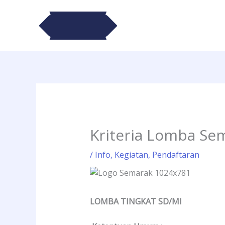
Lewati
ke
konten
Kriteria Lomba Sem
/
Info
,
Kegiatan
,
Pendaftaran
LOMBA TINGKAT SD/MI