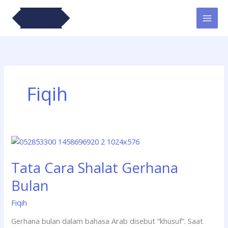
Lewati
ke
konten
Fiqih
Tata
Cara
Tata Cara Shalat Gerhana
Shalat
Gerhana
Bulan
Bulan
Fiqih
Gerhana bulan dalam bahasa Arab disebut “khusuf”. Saat