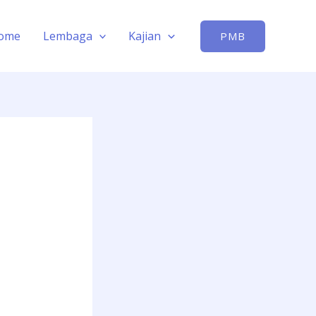
ome
Lembaga
Kajian
PMB